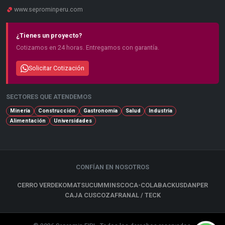
www.seprominperu.com
¿Tienes un proyecto?
Cotizamos en 24 horas. Entregamos con garantía.
Solicitar Cotización
SECTORES QUE ATENDEMOS
Minería
Construcción
Gastronomía
Salud
Industria
Alimentación
Universidades
CONFÍAN EN NOSOTROS
CERRO VERDE
KOMATSU
CUMMINS
COCA-COLA
BACKUS
DANPER
CAJA CUSCO
ZAFRANAL / TECK